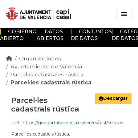
Skip to main content
GOBIERNO
DATOS
CONJUNTOS
CATEG
ABIERTO
ABIERTOS
DE DATOS
DE DATO
Organizaciones
Ayuntamiento de Valencia
Parcelas catastrales rústica
Parcel·les cadastrals rústica
Descargar
Parcel·les
cadastrals rústica
URL:
https://geoportal.valencia.es/server/rest/services/OPENDATA/UrbanismoEInfraestructuras/MapServer/213/query?where=1=1&outFields=*&f=geojson
Parcel·les cadastrals rústica.