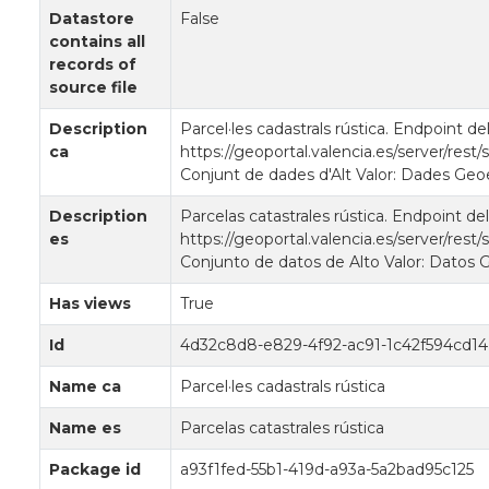
Datastore
False
contains all
records of
source file
Description
Parcel·les cadastrals rústica. Endpoint d
ca
https://geoportal.valencia.es/server/r
Conjunt de dades d'Alt Valor: Dades Geo
Description
Parcelas catastrales rústica. Endpoint d
es
https://geoportal.valencia.es/server/r
Conjunto de datos de Alto Valor: Datos 
Has views
True
Id
4d32c8d8-e829-4f92-ac91-1c42f594cd14
Name ca
Parcel·les cadastrals rústica
Name es
Parcelas catastrales rústica
Package id
a93f1fed-55b1-419d-a93a-5a2bad95c125