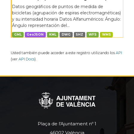
Datos geográficos de puntos de medida de
bicicletas (agrupación de espiras electromagnéticas)
y su intensidad horaria Datos Alfanuméricos: Ángulo:
Ángulo representación del...
GML
GeoJSON
KML
DWG
SHZ
WFS
WMS
Usted también puede acceder a este registro utilizando los
API
(ver
API Docs
).
Plaça de l'Ajuntament nº 1
46002 València