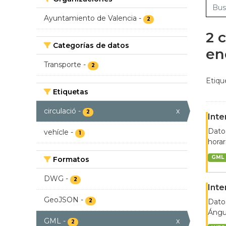
Ayuntamiento de Valencia
-
2
2 
Categorías de datos
en
Transporte
-
2
Etiqu
Etiquetas
circulació
-
x
2
Inte
Datos
vehícle
-
1
horar
GML
Formatos
DWG
-
2
Inte
GeoJSON
-
2
Datos
Ángul
GML
-
x
2