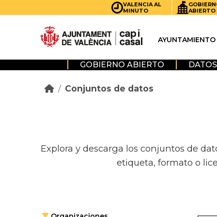
Skip to main content
VALENCIA AL
GOBIERN
MINUTO
ABIERTO
AYUNTAMIENTO
GOBIERNO ABIERTO
DATOS
Conjuntos de datos
Explora y descarga los conjuntos de dat
etiqueta, formato o lic
Organizaciones