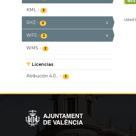
WFS
KML
-
2
Usted 
SHZ
-
x
2
WFS
-
x
2
WMS
-
2
Licencias
Atribución 4.0...
-
2