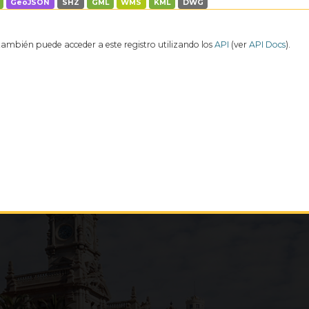
GeoJSON
SHZ
GML
WMS
KML
DWG
también puede acceder a este registro utilizando los
API
(ver
API Docs
).