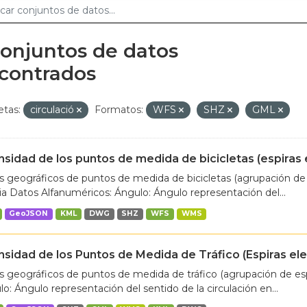
conjuntos de datos
contrados
etas:
circulació
Formatos:
WFS
SHZ
GML
nsidad de los puntos de medida de bicicletas (espiras
 geográficos de puntos de medida de bicicletas (agrupación de 
ia Datos Alfanuméricos: Ángulo: Ángulo representación del...
GeoJSON
KML
DWG
SHZ
WFS
WMS
nsidad de los Puntos de Medida de Tráfico (Espiras e
 geográficos de puntos de medida de tráfico (agrupación de espi
o: Ángulo representación del sentido de la circulación en...