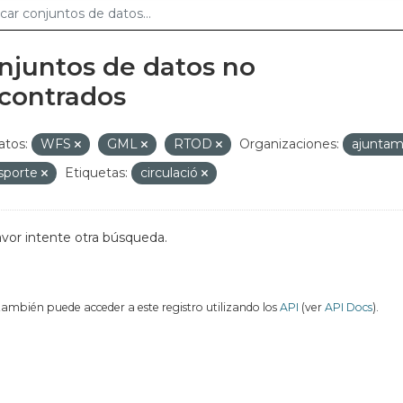
njuntos de datos no
contrados
tos:
WFS
GML
RTOD
Organizaciones:
ajuntam
nsporte
Etiquetas:
circulació
avor intente otra búsqueda.
también puede acceder a este registro utilizando los
API
(ver
API Docs
).