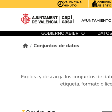
Skip to main content
VALENCIA AL
GOBIERN
MINUTO
ABIERTO
AYUNTAMIENTO
GOBIERNO ABIERTO
DATOS
Conjuntos de datos
Explora y descarga los conjuntos de dat
etiqueta, formato o lic
Organizaciones