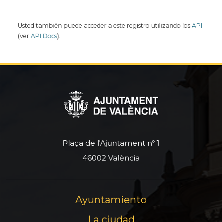
Usted también puede acceder a este registro utilizando los
API
(ver
API Docs
).
Plaça de l'Ajuntament nº 1
46002 València
Ayuntamiento
La ciudad