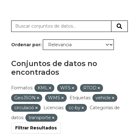
Ordenar por
Conjuntos de datos no
encontrados
Formatos:
KML
WFS
RTOD
GeoJSON
WMS
Etiquetas:
vehícle
circulació
Licencias:
cc-by
Categorías de
datos:
transporte
Filtrar Resultados