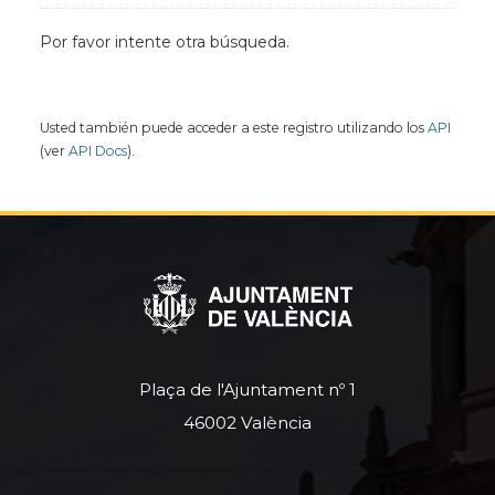
Por favor intente otra búsqueda.
Usted también puede acceder a este registro utilizando los
API
(ver
API Docs
).
Plaça de l'Ajuntament nº 1
46002 València