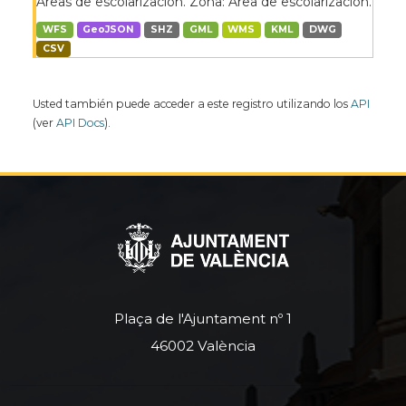
Áreas de escolarización. Zona: Área de escolarización.
WFS
GeoJSON
SHZ
GML
WMS
KML
DWG
CSV
Usted también puede acceder a este registro utilizando los
API
(ver
API Docs
).
Plaça de l'Ajuntament nº 1
46002 València