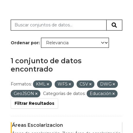
Ordenar por
1 conjunto de datos
encontrado
Formatos:
KML
WFS
CSV
DWG
GeoJSON
Categorías de datos:
Educación
Filtrar Resultados
Áreas Escolarizacion