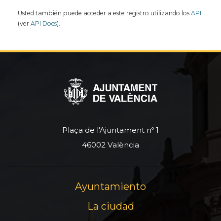
Usted también puede acceder a este registro utilizando los
API
(ver
API Docs
).
Plaça de l'Ajuntament nº 1
46002 València
Ayuntamiento
La ciudad