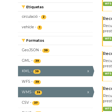
WFS
Etiquetas
circulació
-
2
Recu
Recur
vehícle
-
1
prest
WFS
Formatos
GeoJSON
-
39
Recu
GML
-
Recur
39
prest
KML
-
x
39
WFS
WFS
-
39
Rec
WMS
-
x
39
Recur
prest
CSV
-
37
WFS