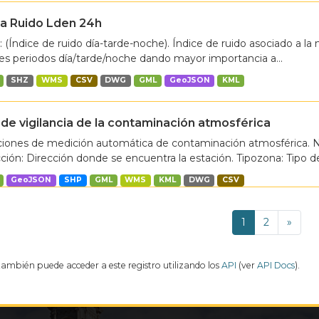
a Ruido Lden 24h
 (Índice de ruido día-tarde-noche). Índice de ruido asociado a l
res periodos día/tarde/noche dando mayor importancia a...
SHZ
WMS
CSV
DWG
GML
GeoJSON
KML
de vigilancia de la contaminación atmosférica
ciones de medición automática de contaminación atmosférica. 
ción: Dirección donde se encuentra la estación. Tipozona: Tipo de
GeoJSON
SHP
GML
WMS
KML
DWG
CSV
1
2
»
también puede acceder a este registro utilizando los
API
(ver
API Docs
).