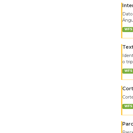
Inte
Datos
Ángul
WFS
Text
Ident
o tri
WFS
Cort
Corte
WFS
Parc
Parce