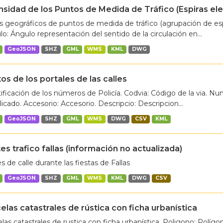
nsidad de los Puntos de Medida de Tráfico (Espiras e
 geográficos de puntos de medida de tráfico (agrupación de espi
o: Ángulo representación del sentido de la circulación en...
GeoJSON
SHZ
GML
WMS
KML
DWG
os de los portales de las calles
ificación de los números de Policía. Codvia: Código de la via. N
plicado. Accesorio: Accesorio. Descripcio: Descripcion...
GeoJSON
SHZ
GML
WMS
DWG
CSV
KML
es trafico fallas (información no actualizada)
s de calle durante las fiestas de Fallas
GeoJSON
SHZ
GML
WMS
KML
DWG
CSV
elas catastrales de rústica con ficha urbanística
las catastrales de rustica con ficha urbanística. Poligono: Polígon