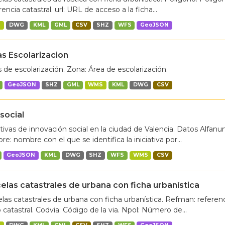
encia catastral. url: URL de acceso a la ficha...
S
DWG
KML
GML
CSV
SHZ
WFS
GeoJSON
s Escolarizacion
 de escolarización. Zona: Área de escolarización.
GeoJSON
SHZ
GML
WMS
KML
DWG
CSV
social
ativas de innovación social en la ciudad de Valencia. Datos Alfanu
e: nombre con el que se identifica la iniciativa por...
GeoJSON
KML
DWG
SHZ
WFS
WMS
CSV
elas catastrales de urbana con ficha urbanística
las catastrales de urbana con ficha urbanística. Refman: referen
 catastral. Codvia: Código de la via. Npol: Número de...