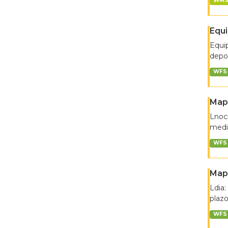
WM
Equ
Equip
depor
WFS
Mapa
Lnoch
medio
WFS
Mapa
Ldia:
plazo
WFS