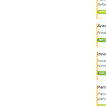
Refer
WM
Área
Áreas
WFS
Inno
Inici
nombr
GML
Parc
Parce
plano