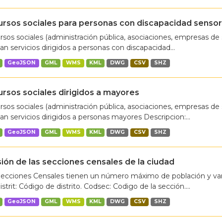
rsos sociales para personas con discapacidad sensor
sos sociales (administración pública, asociaciones, empresas de 
an servicios dirigidos a personas con discapacidad...
GeoJSON
GML
WMS
KML
DWG
CSV
SHZ
rsos sociales dirigidos a mayores
sos sociales (administración pública, asociaciones, empresas de 
an servicios dirigidos a personas mayores Descripcion:...
GeoJSON
GML
WMS
KML
DWG
CSV
SHZ
sión de las secciones censales de la ciudad
Secciones Censales tienen un número máximo de población y var
strit: Código de distrito. Codsec: Codigo de la sección....
GeoJSON
GML
WMS
KML
DWG
CSV
SHZ