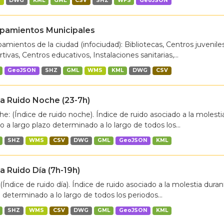
S
DWG
KML
GML
CSV
SHZ
WFS
GeoJSON
ipamientos Municipales
amientos de la ciudad (infociudad): Bibliotecas, Centros juveniles
tivas, Centros educativos, Instalaciones sanitarias,...
GeoJSON
SHZ
GML
WMS
KML
DWG
CSV
 Ruido Noche (23-7h)
e: (Índice de ruido noche). Índice de ruido asociado a la molesti
 a largo plazo determinado a lo largo de todos los...
SHZ
WMS
CSV
DWG
GML
GeoJSON
KML
 Ruido Día (7h-19h)
 (Índice de ruido día). Índice de ruido asociado a la molestia dura
 determinado a lo largo de todos los periodos...
SHZ
WMS
CSV
DWG
GML
GeoJSON
KML