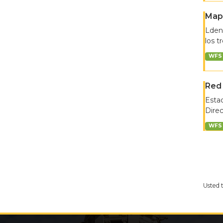
Map
Lden:
los t
WFS
Red 
Esta
Direc
WFS
Usted 