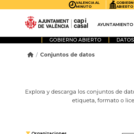
Skip to main content
VALENCIA AL
GOBIERN
MINUTO
ABIERTO
AYUNTAMIENTO
GOBIERNO ABIERTO
DATOS
Conjuntos de datos
Explora y descarga los conjuntos de dat
etiqueta, formato o lic
Organizaciones