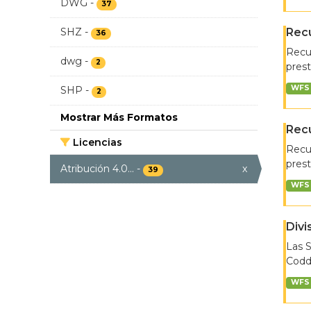
DWG
-
37
SHZ
-
Recu
36
Recur
dwg
-
2
prest
WFS
SHP
-
2
Mostrar Más Formatos
Recu
Licencias
Recur
prest
Atribución 4.0...
-
x
39
WFS
Divi
Las 
Coddi
WFS