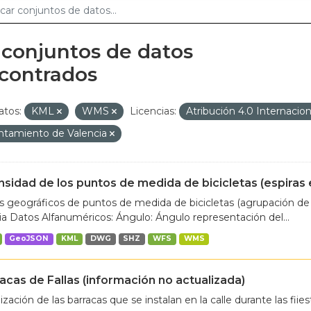
 conjuntos de datos
contrados
tos:
KML
WMS
Licencias:
Atribución 4.0 Internacio
ntamiento de Valencia
nsidad de los puntos de medida de bicicletas (espiras
 geográficos de puntos de medida de bicicletas (agrupación de 
ia Datos Alfanuméricos: Ángulo: Ángulo representación del...
GeoJSON
KML
DWG
SHZ
WFS
WMS
acas de Fallas (información no actualizada)
ización de las barracas que se instalan en la calle durante las fiies