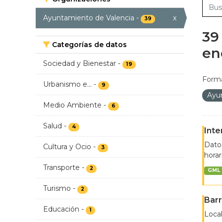
Ayuntamiento de Valencia
-
x
39
39
Categorías de datos
en
Sociedad y Bienestar
-
19
Forma
Urbanismo e...
-
9
Ayu
Medio Ambiente
-
6
Salud
-
4
Inte
Datos
Cultura y Ocio
-
3
horar
Transporte
-
2
GML
Turismo
-
2
Barr
Educación
-
1
Local