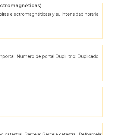
lectromagnéticas)
ras electromagnéticas) y su intensidad horaria
umportal: Numero de portal Dupli_trip: Duplicado
o catastral. Parcela: Parcela catastral. Refparcela: