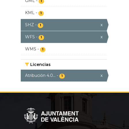
GML
-
1
KML
-
1
SHZ
-
x
1
WFS
-
x
1
WMS
-
1
Licencias
Atribución 4.0...
-
x
1