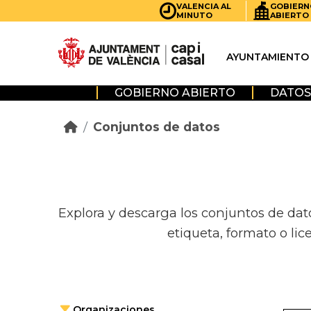
Skip to main content
VALENCIA AL
GOBIERN
MINUTO
ABIERTO
AYUNTAMIENTO
GOBIERNO ABIERTO
DATOS
Conjuntos de datos
Explora y descarga los conjuntos de dat
etiqueta, formato o lic
Organizaciones