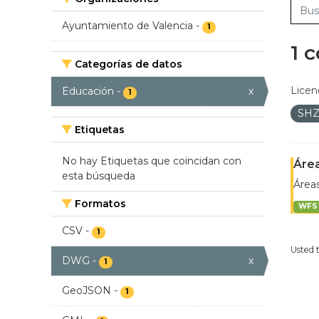
Ayuntamiento de Valencia
-
1
1 
Categorías de datos
Licen
Educación
-
x
1
SH
Etiquetas
No hay Etiquetas que coincidan con
Área
esta búsqueda
Áreas
Formatos
WFS
CSV
-
1
Usted 
DWG
-
x
1
GeoJSON
-
1