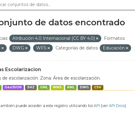
conjunto de datos encontrado
cias:
Atribución 4.0 Internacional (CC BY 4.0)
Formatos:
Z
DWG
WFS
Categorías de datos:
Educación
s Escolarizacion
 de escolarización. Zona: Área de escolarización.
GeoJSON
SHZ
GML
WMS
KML
DWG
CSV
también puede acceder a este registro utilizando los
API
(ver
API Docs
).