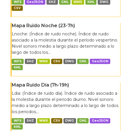
WFS
GeoJSON
SHZ
GML
WMS
KML
DWG
CSV
Mapa Ruido Noche (23-7h)
Lnoche: (Índice de ruido noche). Índice de ruido
asociado a la molestia durante el período vespertino.
Nivel sonoro medio a largo plazo determinado a lo
largo de todos los...
WFS
SHZ
WMS
CSV
DWG
GML
GeoJSON
KML
Mapa Ruido Día (7h-19h)
Ldia: (Índice de ruido día). Índice de ruido asociado a
la molestia durante el periodo diurno. Nivel sonoro
medio a largo plazo determinado a lo largo de todos
los periodos...
WFS
SHZ
WMS
CSV
DWG
GML
GeoJSON
KML