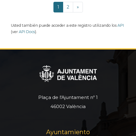
1
2
»
Usted también puede acceder a este registro utilizando los
API
(ver
API Docs
).
Plaça de l'Ajuntament nº 1
46002 València
Ayuntamiento