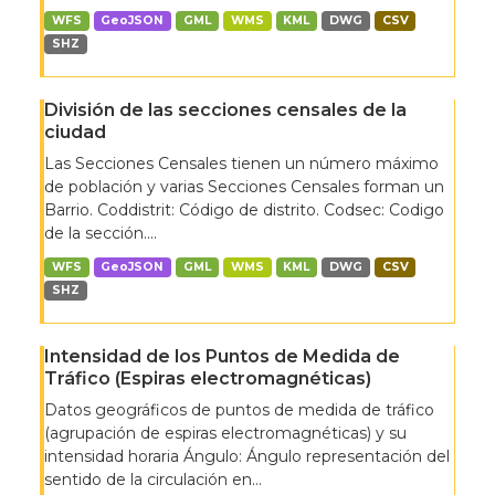
WFS
GeoJSON
GML
WMS
KML
DWG
CSV
SHZ
División de las secciones censales de la
ciudad
Las Secciones Censales tienen un número máximo
de población y varias Secciones Censales forman un
Barrio. Coddistrit: Código de distrito. Codsec: Codigo
de la sección....
WFS
GeoJSON
GML
WMS
KML
DWG
CSV
SHZ
Intensidad de los Puntos de Medida de
Tráfico (Espiras electromagnéticas)
Datos geográficos de puntos de medida de tráfico
(agrupación de espiras electromagnéticas) y su
intensidad horaria Ángulo: Ángulo representación del
sentido de la circulación en...