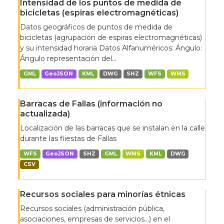
Intensidad de los puntos de medida de
bicicletas (espiras electromagnéticas)
Datos geográficos de puntos de medida de
bicicletas (agrupación de espiras electromagnéticas)
y su intensidad horaria Datos Alfanuméricos: Ángulo:
Ángulo representación del...
GML
GeoJSON
KML
DWG
SHZ
WFS
WMS
Barracas de Fallas (información no
actualizada)
Localización de las barracas que se instalan en la calle
durante las fiiestas de Fallas
WFS
GeoJSON
SHZ
GML
WMS
KML
DWG
CSV
Recursos sociales para minorías étnicas
Recursos sociales (administración pública,
asociaciones, empresas de servicios…) en el