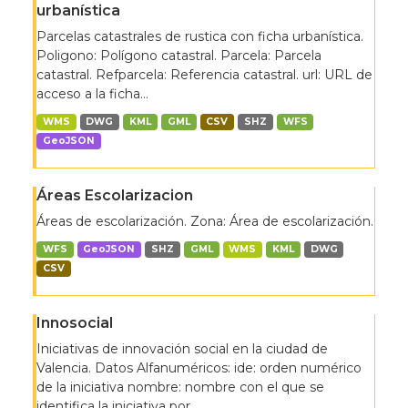
urbanística
Parcelas catastrales de rustica con ficha urbanística.
Poligono: Polígono catastral. Parcela: Parcela
catastral. Refparcela: Referencia catastral. url: URL de
acceso a la ficha...
WMS
DWG
KML
GML
CSV
SHZ
WFS
GeoJSON
Áreas Escolarizacion
Áreas de escolarización. Zona: Área de escolarización.
WFS
GeoJSON
SHZ
GML
WMS
KML
DWG
CSV
Innosocial
Iniciativas de innovación social en la ciudad de
Valencia. Datos Alfanuméricos: ide: orden numérico
de la iniciativa nombre: nombre con el que se
identifica la iniciativa por...