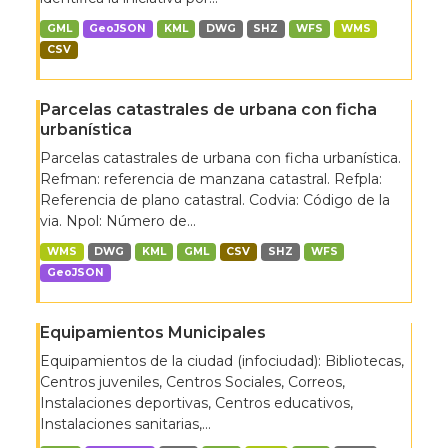
GML
GeoJSON
KML
DWG
SHZ
WFS
WMS
CSV
Parcelas catastrales de urbana con ficha
urbanística
Parcelas catastrales de urbana con ficha urbanística.
Refman: referencia de manzana catastral. Refpla:
Referencia de plano catastral. Codvia: Código de la
via. Npol: Número de...
WMS
DWG
KML
GML
CSV
SHZ
WFS
GeoJSON
Equipamientos Municipales
Equipamientos de la ciudad (infociudad): Bibliotecas,
Centros juveniles, Centros Sociales, Correos,
Instalaciones deportivas, Centros educativos,
Instalaciones sanitarias,...