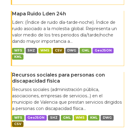
Mapa Ruido Lden 24h
Lden: (Índice de ruido día-tarde-noche). Índice de
ruido asociado a la molestia global. Representa un
valor medio de los tres periodos día/tarde/noche
dando mayor importancia a...
WFS
SHZ
WMS
CSV
DWG
GML
GeoJSON
KML
Recursos sociales para personas con
discapacidad física
Recursos sociales (administración pública,
asociaciones, empresas de servicios…) en el
municipio de Valencia que prestan servicios dirigidos
a personas con discapacidad física...
WFS
GeoJSON
SHZ
GML
WMS
KML
DWG
CSV