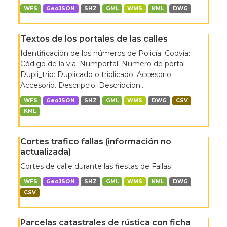
WFS
GeoJSON
SHZ
GML
WMS
KML
DWG
Textos de los portales de las calles
Identificación de los números de Policía. Codvia:
Código de la via. Numportal: Numero de portal
Dupli_trip: Duplicado o triplicado. Accesorio:
Accesorio. Descripcio: Descripcion...
WFS
GeoJSON
SHZ
GML
WMS
DWG
CSV
KML
Cortes trafico fallas (información no
actualizada)
Cortes de calle durante las fiestas de Fallas
WFS
GeoJSON
SHZ
GML
WMS
KML
DWG
CSV
Parcelas catastrales de rústica con ficha