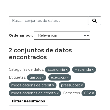
Ordenar por
2 conjuntos de datos
encontrados
Categorías de datos:
Economía
Hacienda
Etiquetas:
gastos
execució
modificacions de crèdit
pressupost
modificaciones de crédito
Formatos:
CSV
Filtrar Resultados