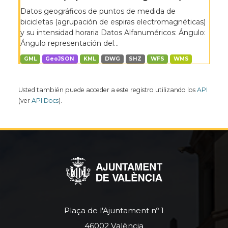
Datos geográficos de puntos de medida de
bicicletas (agrupación de espiras electromagnéticas)
y su intensidad horaria Datos Alfanuméricos: Ángulo:
Ángulo representación del...
GML
GeoJSON
KML
DWG
SHZ
WFS
WMS
Usted también puede acceder a este registro utilizando los
API
(ver
API Docs
).
Plaça de l'Ajuntament nº 1
46002 València