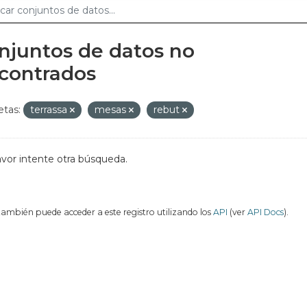
njuntos de datos no
contrados
etas:
terrassa
mesas
rebut
avor intente otra búsqueda.
también puede acceder a este registro utilizando los
API
(ver
API Docs
).