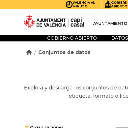
Skip to main content
VALENCIA AL
GOBIERN
MINUTO
ABIERTO
AYUNTAMIENTO
GOBIERNO ABIERTO
DATOS
Conjuntos de datos
Explora y descarga los conjuntos de dat
etiqueta, formato o lic
Organizaciones