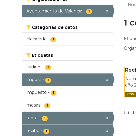
Ayuntamiento de Valencia
-
x
1
1 
Categorías de datos
Etiqu
Hacienda
-
1
Organ
Etiquetas
cadires
-
1
Reci
Númer
impost
-
x
1
año 2
impuesto
-
1
CSV
mesas
-
1
Usted 
rebut
-
x
1
recibo
-
x
1