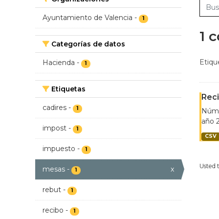
Ayuntamiento de Valencia
-
1
1 
Categorías de datos
Etiqu
Hacienda
-
1
Etiquetas
Reci
cadires
-
1
Númer
año 2
impost
-
1
CSV
impuesto
-
1
Usted 
mesas
-
x
1
rebut
-
1
recibo
-
1