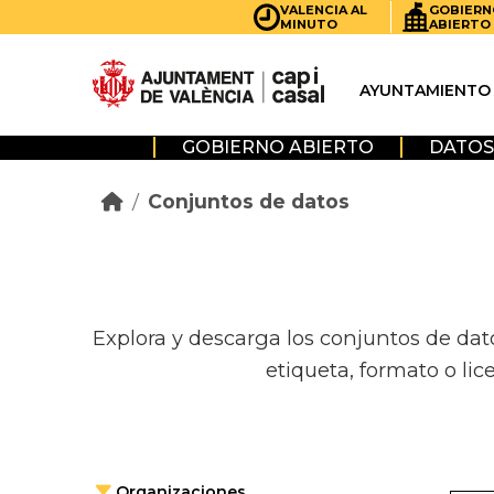
Skip to main content
VALENCIA AL
GOBIERN
MINUTO
ABIERTO
AYUNTAMIENTO
GOBIERNO ABIERTO
DATOS
Conjuntos de datos
Explora y descarga los conjuntos de dat
etiqueta, formato o lic
Organizaciones