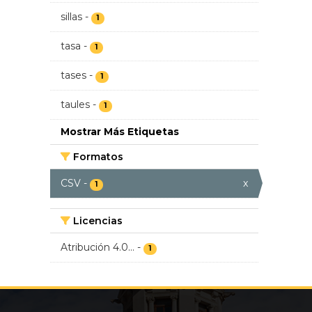
sillas
-
1
tasa
-
1
tases
-
1
taules
-
1
Mostrar Más Etiquetas
Formatos
CSV
-
x
1
Licencias
Atribución 4.0...
-
1