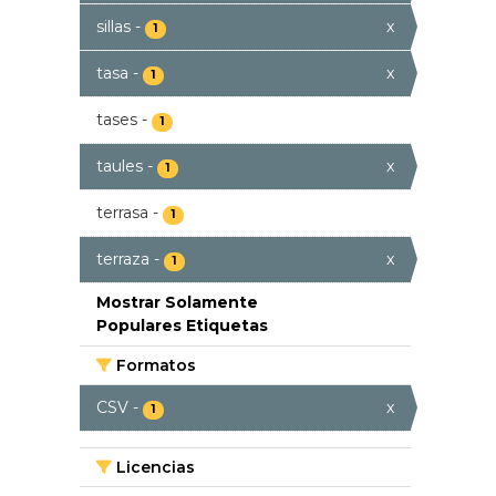
sillas
-
x
1
tasa
-
x
1
tases
-
1
taules
-
x
1
terrasa
-
1
terraza
-
x
1
Mostrar Solamente
Populares Etiquetas
Formatos
CSV
-
x
1
Licencias