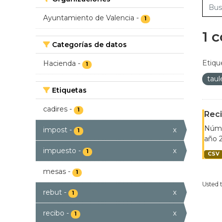
Ayuntamiento de Valencia
-
1
1 
Categorías de datos
Etiqu
Hacienda
-
1
tau
Etiquetas
cadires
-
1
Reci
Númer
impost
-
x
1
año 2
impuesto
-
x
1
CSV
mesas
-
1
Usted 
rebut
-
x
1
recibo
-
x
1