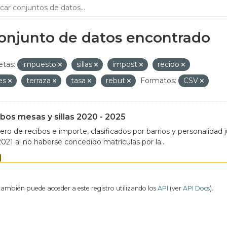
conjunto de datos encontrado
etas:
impuesto
sillas
impost
recibo
les
terraza
tasa
rebut
Formatos:
CSV
bos mesas y sillas 2020 - 2025
o de recibos e importe, clasificados por barrios y personalidad ju
021 al no haberse concedido matrículas por la...
también puede acceder a este registro utilizando los
API
(ver
API Docs
).