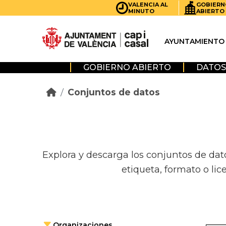
Skip to main content
VALENCIA AL
GOBIERN
MINUTO
ABIERTO
AYUNTAMIENTO
GOBIERNO ABIERTO
DATOS
Conjuntos de datos
Explora y descarga los conjuntos de dat
etiqueta, formato o lic
Organizaciones