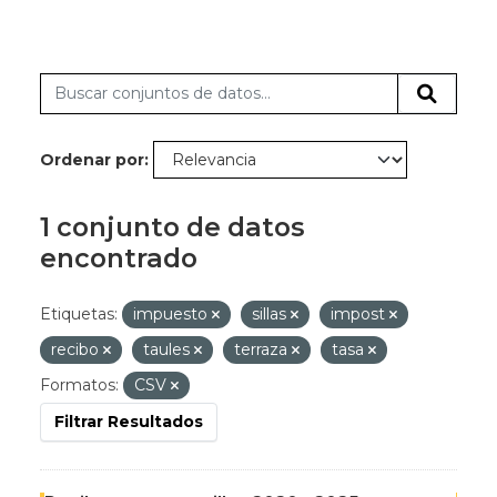
Ordenar por
1 conjunto de datos
encontrado
Etiquetas:
impuesto
sillas
impost
recibo
taules
terraza
tasa
Formatos:
CSV
Filtrar Resultados