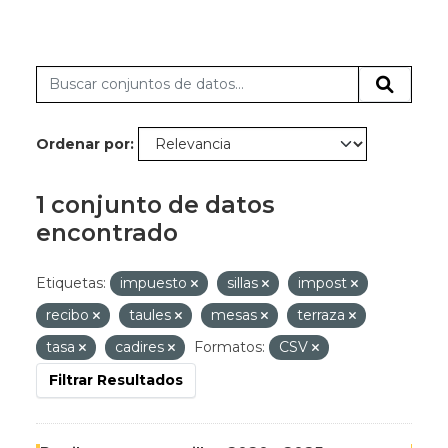
Ordenar por
1 conjunto de datos
encontrado
Etiquetas:
impuesto
sillas
impost
recibo
taules
mesas
terraza
tasa
cadires
Formatos:
CSV
Filtrar Resultados