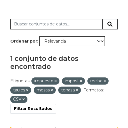
Ordenar por
1 conjunto de datos
encontrado
Etiquetas:
impuesto
impost
recibo
taules
mesas
terraza
Formatos:
CSV
Filtrar Resultados