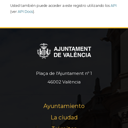
Usted también puede acceder a este registro utilizando los
API
(ver
API Docs
).
Plaça de l'Ajuntament nº 1
46002 València
Ayuntamiento
La ciudad