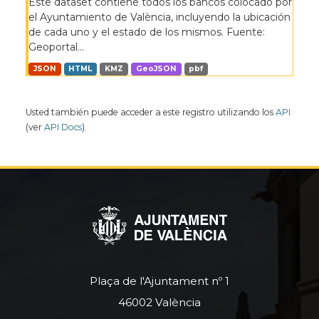
Este dataset contiene todos los bancos colocado por
el Ayuntamiento de València, incluyendo la ubicación
de cada uno y el estado de los mismos. Fuente:
Geoportal...
JSON
HTML
KMZ
GeoJSON
pbf
Usted también puede acceder a este registro utilizando los
API
(ver
API Docs
).
Plaça de l'Ajuntament nº 1
46002 València