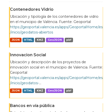
Contenedores Vidrio
Ubicación y tipología de los contenedores de vidrio
en el municipio de València. Fuente: Geoportal
https://geoportal.valencia.es/apps/GeoportalHome/es
/inicio/geodatos-abiertos
JSON
HTML
KMZ
GeoJSON
pbf
Innovacion Social
Ubicación y descripción de los proyectos de
innovación social en el municipio de Valencia. Fuente:
Geoportal
https://geoportal.valencia.es/apps/GeoportalHome/es
/inicio/geodatos-
...
JSON
HTML
KMZ
GeoJSON
pbf
Bancos en vía pública