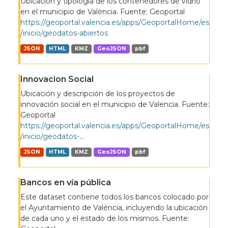
Ubicación y tipología de los contenedores de vidrio
en el municipio de València. Fuente: Geoportal
https://geoportal.valencia.es/apps/GeoportalHome/es
/inicio/geodatos-abiertos
JSON
HTML
KMZ
GeoJSON
pbf
Innovacion Social
Ubicación y descripción de los proyectos de
innovación social en el municipio de Valencia. Fuente:
Geoportal
https://geoportal.valencia.es/apps/GeoportalHome/es
/inicio/geodatos-
...
JSON
HTML
KMZ
GeoJSON
pbf
Bancos en vía pública
Este dataset contiene todos los bancos colocado por
el Ayuntamiento de València, incluyendo la ubicación
de cada uno y el estado de los mismos. Fuente: