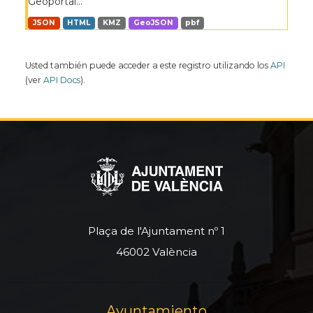
Geoportal...
JSON
HTML
KMZ
GeoJSON
pbf
Usted también puede acceder a este registro utilizando los
API
(ver
API Docs
).
Plaça de l'Ajuntament nº 1
46002 València
Ayuntamiento