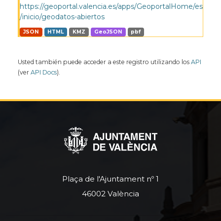
https://geoportal.valencia.es/apps/GeoportalHome/es
/inicio/geodatos-abiertos
JSON
HTML
KMZ
GeoJSON
pbf
Usted también puede acceder a este registro utilizando los
API
(ver
API Docs
).
Plaça de l'Ajuntament nº 1
46002 València