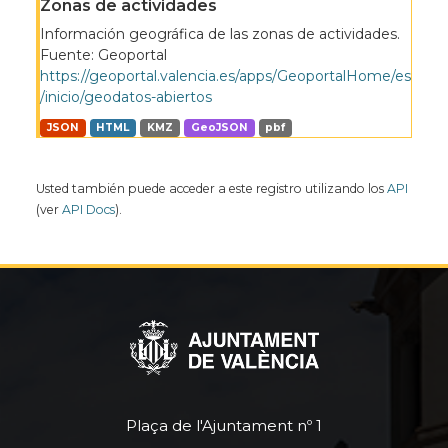
Zonas de actividades
Información geográfica de las zonas de actividades.
Fuente: Geoportal
https://geoportal.valencia.es/apps/GeoportalHome/es
/inicio/geodatos-abiertos
JSON
HTML
KMZ
GeoJSON
pbf
Usted también puede acceder a este registro utilizando los
API
(ver
API Docs
).
Plaça de l'Ajuntament nº 1