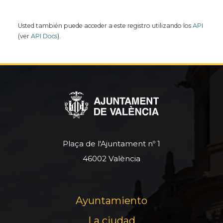
Usted también puede acceder a este registro utilizando los
API
(ver
API Docs
).
Plaça de l'Ajuntament nº 1
46002 València
Ayuntamiento
La ciudad