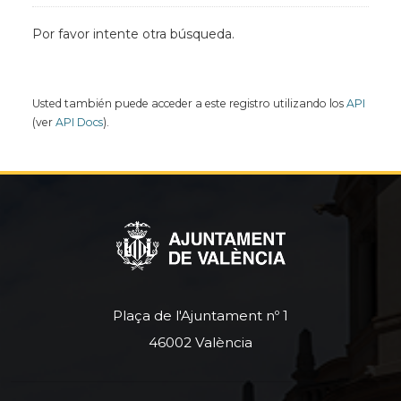
Por favor intente otra búsqueda.
Usted también puede acceder a este registro utilizando los
API
(ver
API Docs
).
Plaça de l'Ajuntament nº 1
46002 València