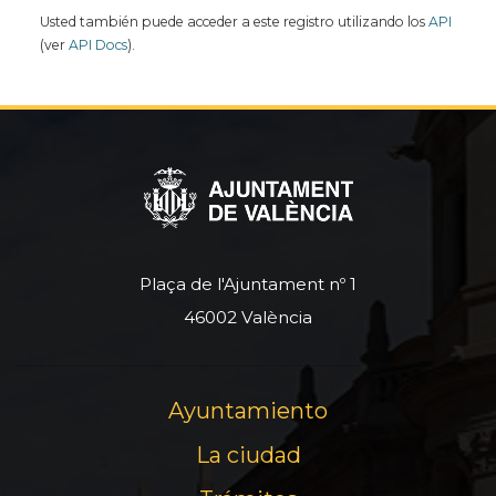
Usted también puede acceder a este registro utilizando los
API
(ver
API Docs
).
Plaça de l'Ajuntament nº 1
46002 València
Ayuntamiento
La ciudad