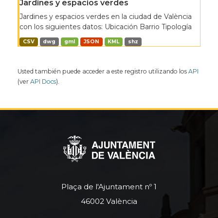
Jardines y espacios verdes
Jardines y espacios verdes en la ciudad de València
con los siguientes datos: Ubicación Barrio Tipología
CSV
dwg
gml
JSON
KML
shz
Usted también puede acceder a este registro utilizando los
API
(ver
API Docs
).
Plaça de l'Ajuntament nº 1
46002 València