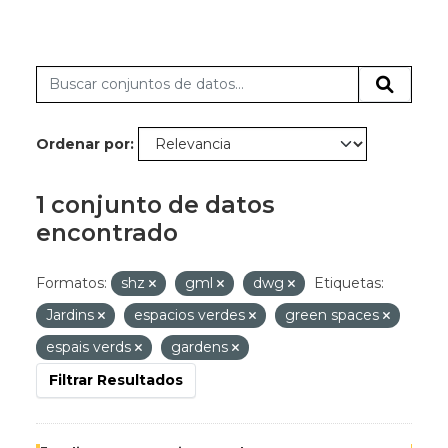
Ordenar por
1 conjunto de datos
encontrado
Formatos:
shz
gml
dwg
Etiquetas:
Jardins
espacios verdes
green spaces
espais verds
gardens
Filtrar Resultados