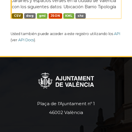
Jardines y espacios verdes en la ciudad de València
con los siguientes datos: Ubicación Barrio Tipología
CSV
dwg
gml
JSON
KML
shz
Usted también puede acceder a este registro utilizando los
API
(ver
API Docs
).
Plaça de l'Ajuntament nº 1
46002 València