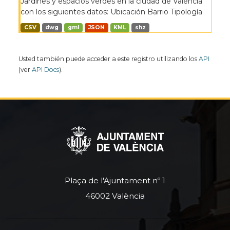
Jardines y espacios verdes en la ciudad de València
con los siguientes datos: Ubicación Barrio Tipología
CSV
dwg
gml
JSON
KML
shz
Usted también puede acceder a este registro utilizando los
API
(ver
API Docs
).
Plaça de l'Ajuntament nº 1
46002 València