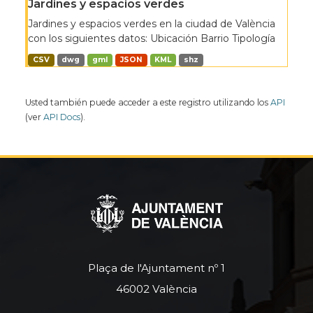
Jardines y espacios verdes
Jardines y espacios verdes en la ciudad de València
con los siguientes datos: Ubicación Barrio Tipología
CSV
dwg
gml
JSON
KML
shz
Usted también puede acceder a este registro utilizando los
API
(ver
API Docs
).
Plaça de l'Ajuntament nº 1
46002 València