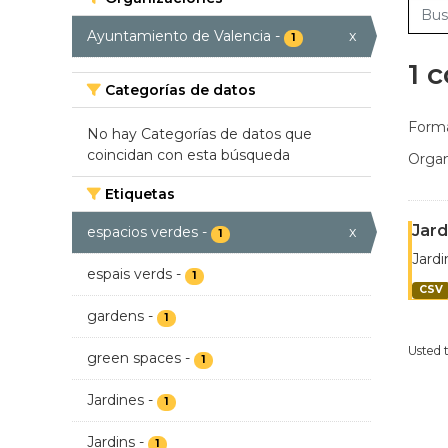
Ayuntamiento de Valencia
-
x
1
1 
Categorías de datos
Forma
No hay Categorías de datos que
coincidan con esta búsqueda
Organ
Etiquetas
Jard
espacios verdes
-
x
1
Jardi
espais verds
-
1
CSV
gardens
-
1
Usted 
green spaces
-
1
Jardines
-
1
Jardins
-
1