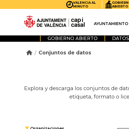
Skip to main content
VALENCIA AL
GOBIERN
MINUTO
ABIERTO
AYUNTAMIENTO
GOBIERNO ABIERTO
DATOS
Conjuntos de datos
Explora y descarga los conjuntos de dat
etiqueta, formato o lic
Organizaciones