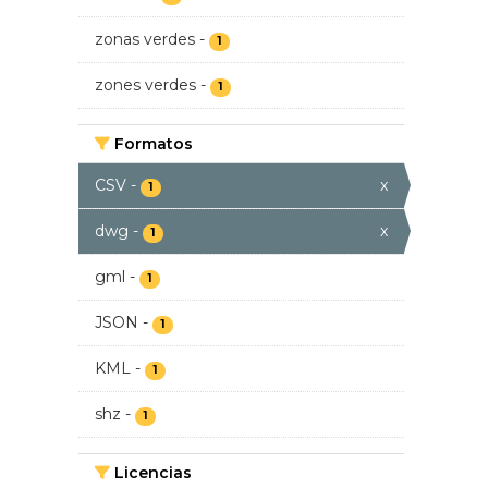
zonas verdes
-
1
zones verdes
-
1
Formatos
CSV
-
x
1
dwg
-
x
1
gml
-
1
JSON
-
1
KML
-
1
shz
-
1
Licencias