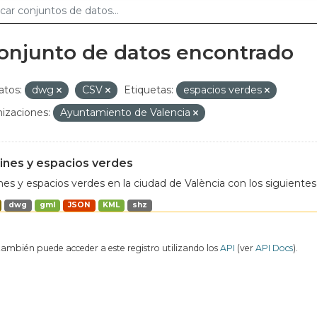
conjunto de datos encontrado
tos:
dwg
CSV
Etiquetas:
espacios verdes
izaciones:
Ayuntamiento de Valencia
ines y espacios verdes
nes y espacios verdes en la ciudad de València con los siguientes
dwg
gml
JSON
KML
shz
también puede acceder a este registro utilizando los
API
(ver
API Docs
).