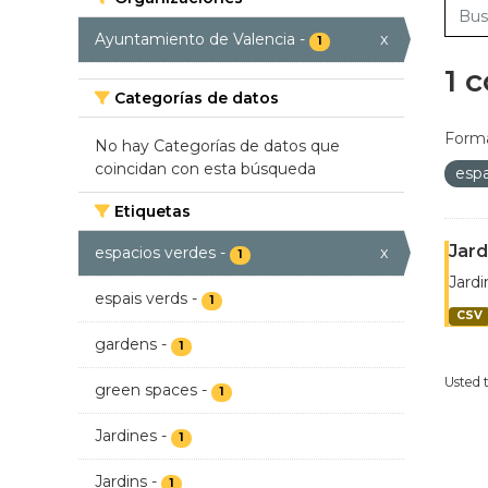
Ayuntamiento de Valencia
-
x
1
1 
Categorías de datos
Forma
No hay Categorías de datos que
coincidan con esta búsqueda
esp
Etiquetas
Jard
espacios verdes
-
x
1
Jardi
espais verds
-
1
CSV
gardens
-
1
Usted 
green spaces
-
1
Jardines
-
1
Jardins
-
1