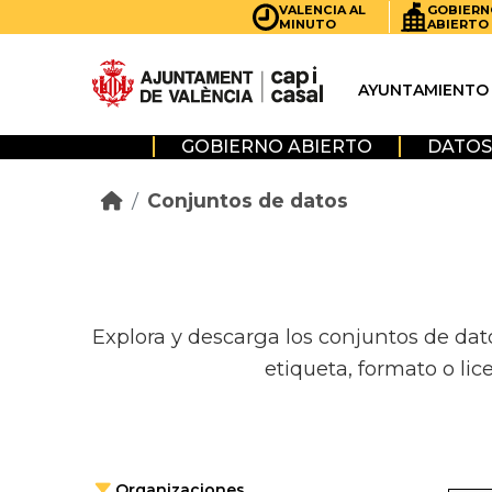
Skip to main content
VALENCIA AL
GOBIERN
MINUTO
ABIERTO
AYUNTAMIENTO
GOBIERNO ABIERTO
DATOS
Conjuntos de datos
Explora y descarga los conjuntos de dat
etiqueta, formato o lic
Organizaciones