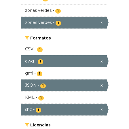
zonas verdes
-
1
zones verdes
-
x
1
Formatos
CSV
-
1
dwg
-
x
1
gml
-
1
JSON
-
x
1
KML
-
1
shz
-
x
1
Licencias