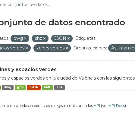
conjunto de datos encontrado
tos:
dwg
shz
JSON
Etiquetas:
acios verdes
zones verdes
Organizaciones:
Ayuntamien
ines y espacios verdes
nes y espacios verdes en la ciudad de València con los siguientes
dwg
gml
JSON
KML
shz
también puede acceder a este registro utilizando los
API
(ver
API Docs
).