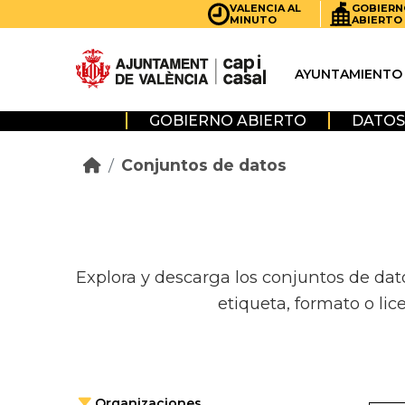
Skip to main content
VALENCIA AL
GOBIERN
MINUTO
ABIERTO
AYUNTAMIENTO
GOBIERNO ABIERTO
DATOS
Conjuntos de datos
Explora y descarga los conjuntos de dat
etiqueta, formato o lic
Organizaciones