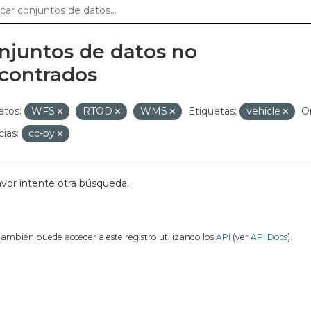
njuntos de datos no
contrados
tos:
WFS
RTOD
WMS
Etiquetas:
vehícle
O
cias:
cc-by
avor intente otra búsqueda.
también puede acceder a este registro utilizando los
API
(ver
API Docs
).