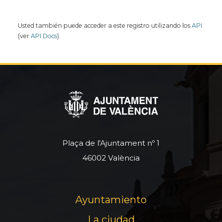
Usted también puede acceder a este registro utilizando los
API
(ver
API Docs
).
Plaça de l'Ajuntament nº 1
46002 València
Ayuntamiento
La ciudad