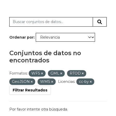
Ordenar por
Conjuntos de datos no
encontrados
Formatos:
WFS
GML
RTOD
GeoJSON
WMS
Licencias:
cc-by
Filtrar Resultados
Por favor intente otra búsqueda.