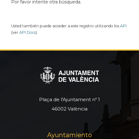
Por favor intente otra búsqueda.
Usted también puede acceder a este registro utilizando los
API
(ver
API Docs
).
Plaça de l'Ajuntament nº 1
46002 València
Ayuntamiento