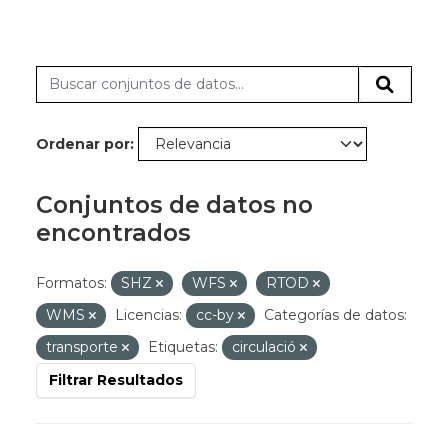
Ordenar por
Conjuntos de datos no
encontrados
Formatos:
SHZ
WFS
RTOD
WMS
Licencias:
cc-by
Categorías de datos:
transporte
Etiquetas:
circulació
Filtrar Resultados