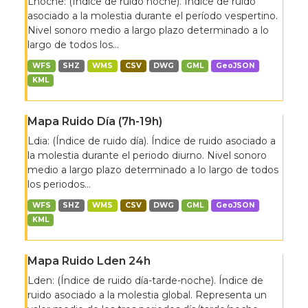
Lnoche: (Índice de ruido noche). Índice de ruido
asociado a la molestia durante el período vespertino.
Nivel sonoro medio a largo plazo determinado a lo
largo de todos los...
WFS
SHZ
WMS
CSV
DWG
GML
GeoJSON
KML
Mapa Ruido Día (7h-19h)
Ldia: (Índice de ruido día). Índice de ruido asociado a
la molestia durante el periodo diurno. Nivel sonoro
medio a largo plazo determinado a lo largo de todos
los periodos...
WFS
SHZ
WMS
CSV
DWG
GML
GeoJSON
KML
Mapa Ruido Lden 24h
Lden: (Índice de ruido día-tarde-noche). Índice de
ruido asociado a la molestia global. Representa un