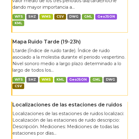
valor medio de los tres periodos día/tarde/noche
dando mayor importancia a...
WFS
SHZ
WMS
CSV
DWG
GML
GeoJSON
KML
Mapa Ruido Tarde (19-23h)
Ltarde:(Índice de ruido tarde). Índice de ruido
asociado a la molestia durante el periodo vespertino.
Nivel sonoro medio a largo plazo determinado a lo
largo de todos los...
WFS
SHZ
WMS
KML
GeoJSON
GML
DWG
CSV
Localizaciones de las estaciones de ruidos
Localizaciones de las estaciones de ruidos localizaci:
Localización de las estaciones de ruido descripcio:
Descripción. Mediciones: Mediciones de todas las
estaciones por días...