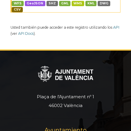
WFS
GeoJSON
SHZ
GML
WMS
KML
DWG
CSV
Usted también puede acceder a este registro utilizando los
API
(ver
API Docs
).
Plaça de l'Ajuntament nº 1
46002 València
Ayuntamiento