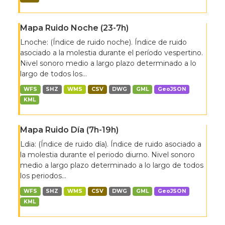
Mapa Ruido Noche (23-7h)
Lnoche: (Índice de ruido noche). Índice de ruido
asociado a la molestia durante el período vespertino.
Nivel sonoro medio a largo plazo determinado a lo
largo de todos los...
WFS
SHZ
WMS
CSV
DWG
GML
GeoJSON
KML
Mapa Ruido Día (7h-19h)
Ldia: (Índice de ruido día). Índice de ruido asociado a
la molestia durante el periodo diurno. Nivel sonoro
medio a largo plazo determinado a lo largo de todos
los periodos...
WFS
SHZ
WMS
CSV
DWG
GML
GeoJSON
KML