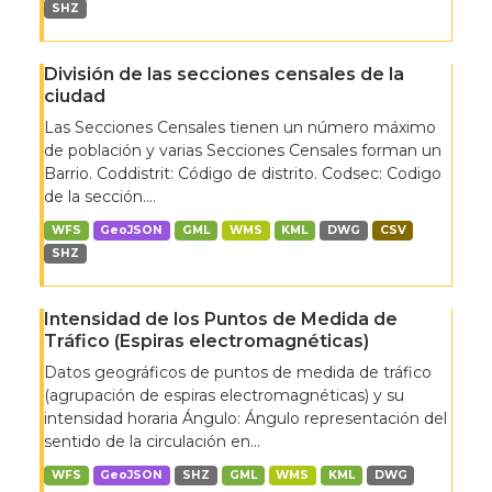
SHZ
División de las secciones censales de la
ciudad
Las Secciones Censales tienen un número máximo
de población y varias Secciones Censales forman un
Barrio. Coddistrit: Código de distrito. Codsec: Codigo
de la sección....
WFS
GeoJSON
GML
WMS
KML
DWG
CSV
SHZ
Intensidad de los Puntos de Medida de
Tráfico (Espiras electromagnéticas)
Datos geográficos de puntos de medida de tráfico
(agrupación de espiras electromagnéticas) y su
intensidad horaria Ángulo: Ángulo representación del
sentido de la circulación en...
WFS
GeoJSON
SHZ
GML
WMS
KML
DWG