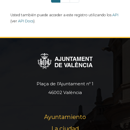
Usted también puede acceder a este registro utilizando los
API
(ver
API Docs
).
Plaça de l'Ajuntament nº 1
46002 València
Ayuntamiento
La ciudad