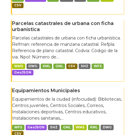
CSV
Parcelas catastrales de urbana con ficha
urbanística
Parcelas catastrales de urbana con ficha urbanística.
Refman: referencia de manzana catastral. Refpla:
Referencia de plano catastral. Codvia: Código de la
via. Npol: Número de...
WMS
DWG
KML
GML
CSV
SHZ
WFS
GeoJSON
Equipamientos Municipales
Equipamientos de la ciudad (infociudad): Bibliotecas,
Centros juveniles, Centros Sociales, Correos,
Instalaciones deportivas, Centros educativos,
Instalaciones sanitarias,...
WFS
GeoJSON
SHZ
GML
WMS
KML
DWG
CSV