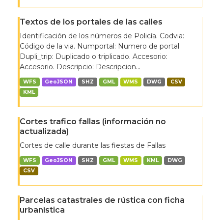
Textos de los portales de las calles
Identificación de los números de Policía. Codvia:
Código de la via. Numportal: Numero de portal
Dupli_trip: Duplicado o triplicado. Accesorio:
Accesorio. Descripcio: Descripcion...
WFS
GeoJSON
SHZ
GML
WMS
DWG
CSV
KML
Cortes trafico fallas (información no
actualizada)
Cortes de calle durante las fiestas de Fallas
WFS
GeoJSON
SHZ
GML
WMS
KML
DWG
CSV
Parcelas catastrales de rústica con ficha
urbanística