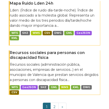
Mapa Ruido Lden 24h
Lden: (Índice de ruido día-tarde-noche). Índice de
ruido asociado a la molestia global. Representa un
valor medio de los tres periodos día/tarde/noche
dando mayor importancia a...
WFS
SHZ
WMS
CSV
DWG
GML
GeoJSON
KML
Recursos sociales para personas con
discapacidad física
Recursos sociales (administración pública,
asociaciones, empresas de servicios…) en el
municipio de Valencia que prestan servicios dirigidos
a personas con discapacidad física...
WFS
GeoJSON
SHZ
GML
WMS
KML
DWG
CSV
1
2
»