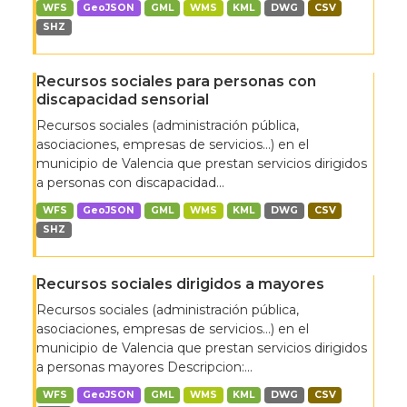
WFS
GeoJSON
GML
WMS
KML
DWG
CSV
SHZ
Recursos sociales para personas con
discapacidad sensorial
Recursos sociales (administración pública,
asociaciones, empresas de servicios…) en el
municipio de Valencia que prestan servicios dirigidos
a personas con discapacidad...
WFS
GeoJSON
GML
WMS
KML
DWG
CSV
SHZ
Recursos sociales dirigidos a mayores
Recursos sociales (administración pública,
asociaciones, empresas de servicios…) en el
municipio de Valencia que prestan servicios dirigidos
a personas mayores Descripcion:...
WFS
GeoJSON
GML
WMS
KML
DWG
CSV