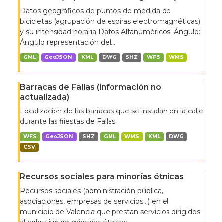
Datos geográficos de puntos de medida de
bicicletas (agrupación de espiras electromagnéticas)
y su intensidad horaria Datos Alfanuméricos: Ángulo:
Ángulo representación del...
GML
GeoJSON
KML
DWG
SHZ
WFS
WMS
Barracas de Fallas (información no
actualizada)
Localización de las barracas que se instalan en la calle
durante las fiiestas de Fallas
WFS
GeoJSON
SHZ
GML
WMS
KML
DWG
CSV
Recursos sociales para minorías étnicas
Recursos sociales (administración pública,
asociaciones, empresas de servicios…) en el
municipio de Valencia que prestan servicios dirigidos