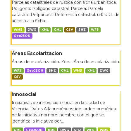
Parcelas catastrales de rustica con ficha urbanística.
Poligono: Polígono catastral. Parcela: Parcela
catastral. Refparcela: Referencia catastral. url: URL de
acceso a la ficha...
WMS
DWG
KML
GML
CSV
SHZ
WFS
GeoJSON
Áreas Escolarizacion
Áreas de escolarización. Zona: Área de escolarización.
WFS
GeoJSON
SHZ
GML
WMS
KML
DWG
CSV
Innosocial
Iniciativas de innovación social en la ciudad de
Valencia. Datos Alfanuméricos: ide: orden numérico
de la iniciativa nombre: nombre con el que se
identifica la iniciativa por...
GML
GeoJSON
KML
DWG
SHZ
WFS
WMS