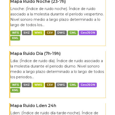
Mapa Ruido Noche (23-7h)
Lnoche: (Índice de ruido noche). Índice de ruido
asociado a la molestia durante el período vespertino.
Nivel sonoro medio a largo plazo determinado a lo
largo de todos los...
WFS
SHZ
WMS
CSV
DWG
GML
GeoJSON
KML
Mapa Ruido Día (7h-19h)
Ldia: (Índice de ruido día). Índice de ruido asociado a
la molestia durante el periodo diurno. Nivel sonoro
medio a largo plazo determinado a lo largo de todos
los periodos...
WFS
SHZ
WMS
CSV
DWG
GML
GeoJSON
KML
Mapa Ruido Lden 24h
Lden: (Índice de ruido día-tarde-noche). Índice de