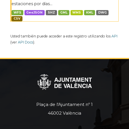
estaciones por días...
WFS
GeoJSON
SHZ
GML
WMS
KML
DWG
CSV
Usted también puede acceder a este registro utilizando los
API
(ver
API Docs
).
Plaça de l'Ajuntament nº 1
46002 València