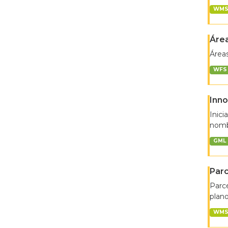
WM
Área
Áreas
WFS
Inno
Inici
nombr
GML
Parc
Parce
plano
WM