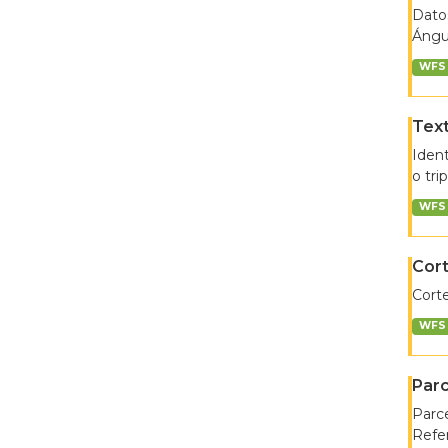
Datos
Ángul
WFS
Text
Ident
o tri
WFS
Cort
Corte
WFS
Parc
Parce
Refer