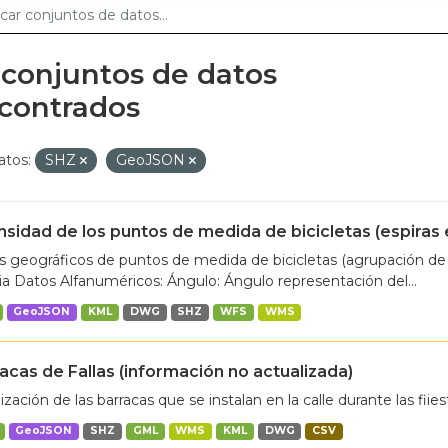
 conjuntos de datos
contrados
tos:
SHZ
GeoJSON
nsidad de los puntos de medida de bicicletas (espiras
 geográficos de puntos de medida de bicicletas (agrupación de 
ia Datos Alfanuméricos: Ángulo: Ángulo representación del...
GeoJSON
KML
DWG
SHZ
WFS
WMS
acas de Fallas (información no actualizada)
ización de las barracas que se instalan en la calle durante las fiies
GeoJSON
SHZ
GML
WMS
KML
DWG
CSV