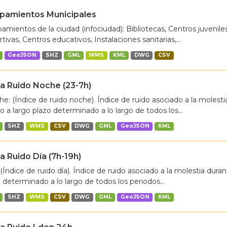
ipamientos Municipales
amientos de la ciudad (infociudad): Bibliotecas, Centros juveniles
tivas, Centros educativos, Instalaciones sanitarias,...
GeoJSON
SHZ
GML
WMS
KML
DWG
CSV
 Ruido Noche (23-7h)
e: (Índice de ruido noche). Índice de ruido asociado a la molesti
 a largo plazo determinado a lo largo de todos los...
SHZ
WMS
CSV
DWG
GML
GeoJSON
KML
 Ruido Día (7h-19h)
 (Índice de ruido día). Índice de ruido asociado a la molestia dura
 determinado a lo largo de todos los periodos...
SHZ
WMS
CSV
DWG
GML
GeoJSON
KML