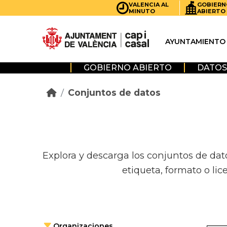
Skip to main content
VALENCIA AL
GOBIERN
MINUTO
ABIERTO
AYUNTAMIENTO
GOBIERNO ABIERTO
DATOS
Conjuntos de datos
Explora y descarga los conjuntos de dat
etiqueta, formato o lic
Organizaciones