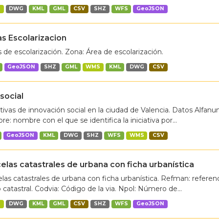
S
DWG
KML
GML
CSV
SHZ
WFS
GeoJSON
s Escolarizacion
 de escolarización. Zona: Área de escolarización.
GeoJSON
SHZ
GML
WMS
KML
DWG
CSV
social
ativas de innovación social en la ciudad de Valencia. Datos Alfanu
e: nombre con el que se identifica la iniciativa por...
GeoJSON
KML
DWG
SHZ
WFS
WMS
CSV
elas catastrales de urbana con ficha urbanística
las catastrales de urbana con ficha urbanística. Refman: referen
 catastral. Codvia: Código de la via. Npol: Número de...
S
DWG
KML
GML
CSV
SHZ
WFS
GeoJSON