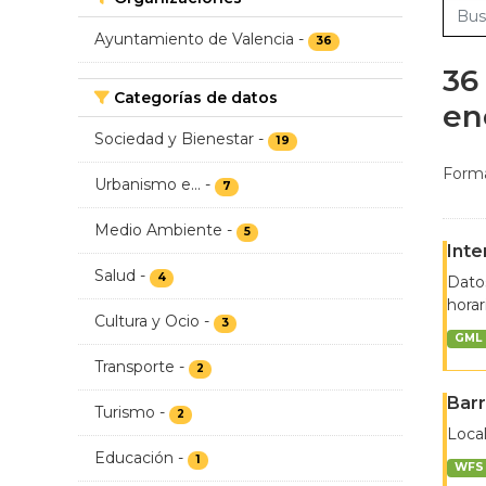
Ayuntamiento de Valencia
-
36
36
Categorías de datos
en
Sociedad y Bienestar
-
19
Forma
Urbanismo e...
-
7
Medio Ambiente
-
5
Inte
Salud
-
4
Datos
horar
Cultura y Ocio
-
3
GML
Transporte
-
2
Barr
Turismo
-
2
Local
Educación
-
1
WFS