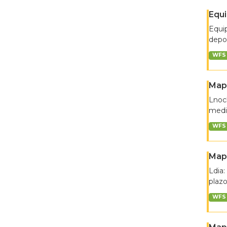
Equ
Equip
depor
WFS
Mapa
Lnoch
medio
WFS
Mapa
Ldia:
plazo
WFS