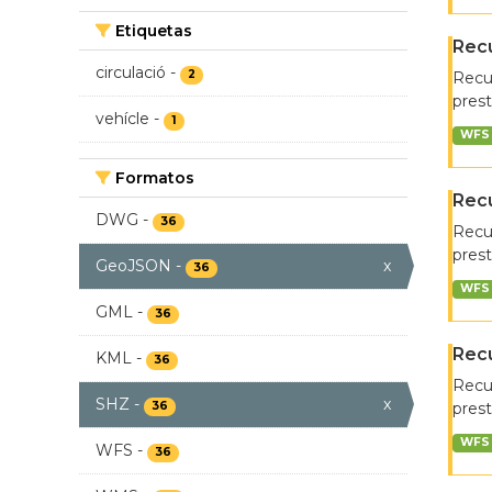
Etiquetas
Recu
circulació
-
2
Recur
prest
vehícle
-
1
WFS
Formatos
Recu
DWG
-
36
Recur
prest
GeoJSON
-
x
36
WFS
GML
-
36
Rec
KML
-
36
Recur
SHZ
-
x
36
prest
WFS
WFS
-
36