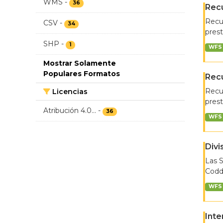
WMS
-
36
Recu
Recur
CSV
-
34
prest
SHP
-
1
WFS
Mostrar Solamente
Populares Formatos
Recu
Recur
Licencias
prest
Atribución 4.0...
-
36
WFS
Divi
Las 
Coddi
WFS
Inte