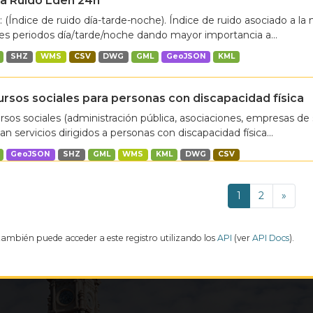
a Ruido Lden 24h
 (Índice de ruido día-tarde-noche). Índice de ruido asociado a l
res periodos día/tarde/noche dando mayor importancia a...
SHZ
WMS
CSV
DWG
GML
GeoJSON
KML
rsos sociales para personas con discapacidad física
sos sociales (administración pública, asociaciones, empresas de 
an servicios dirigidos a personas con discapacidad física...
GeoJSON
SHZ
GML
WMS
KML
DWG
CSV
1
2
»
también puede acceder a este registro utilizando los
API
(ver
API Docs
).