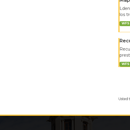
Map
Lden:
los t
WFS
Recu
Recur
prest
WFS
Usted 