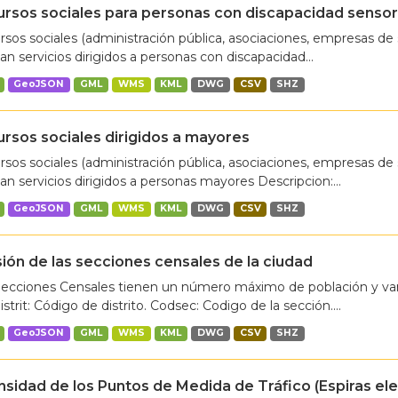
rsos sociales para personas con discapacidad sensor
sos sociales (administración pública, asociaciones, empresas de 
an servicios dirigidos a personas con discapacidad...
GeoJSON
GML
WMS
KML
DWG
CSV
SHZ
rsos sociales dirigidos a mayores
sos sociales (administración pública, asociaciones, empresas de 
an servicios dirigidos a personas mayores Descripcion:...
GeoJSON
GML
WMS
KML
DWG
CSV
SHZ
sión de las secciones censales de la ciudad
Secciones Censales tienen un número máximo de población y var
strit: Código de distrito. Codsec: Codigo de la sección....
GeoJSON
GML
WMS
KML
DWG
CSV
SHZ
nsidad de los Puntos de Medida de Tráfico (Espiras e