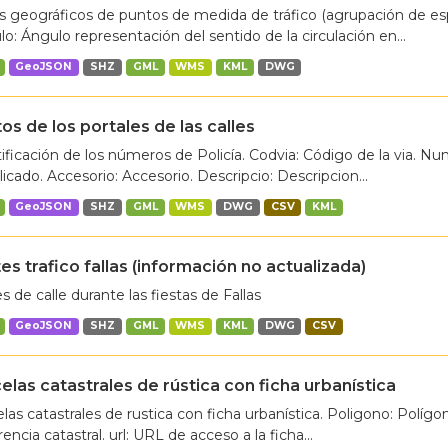
 geográficos de puntos de medida de tráfico (agrupación de espi
o: Ángulo representación del sentido de la circulación en...
GeoJSON
SHZ
GML
WMS
KML
DWG
os de los portales de las calles
ificación de los números de Policía. Codvia: Código de la via. N
plicado. Accesorio: Accesorio. Descripcio: Descripcion...
GeoJSON
SHZ
GML
WMS
DWG
CSV
KML
es trafico fallas (información no actualizada)
s de calle durante las fiestas de Fallas
GeoJSON
SHZ
GML
WMS
KML
DWG
CSV
elas catastrales de rústica con ficha urbanística
las catastrales de rustica con ficha urbanística. Poligono: Polígon
encia catastral. url: URL de acceso a la ficha...