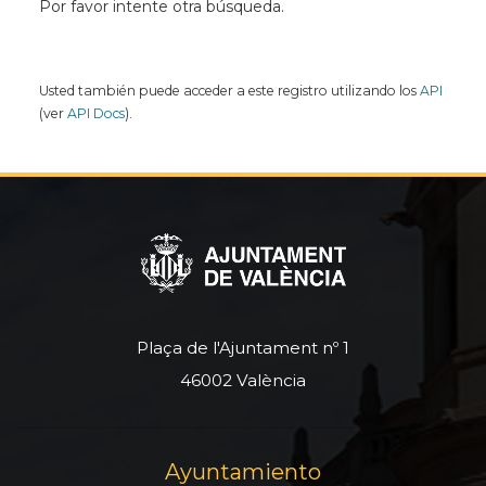
Por favor intente otra búsqueda.
Usted también puede acceder a este registro utilizando los
API
(ver
API Docs
).
Plaça de l'Ajuntament nº 1
46002 València
Ayuntamiento