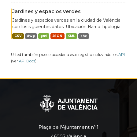
Jardines y espacios verdes
Jardines y espacios verdes en la ciudad de València
con los siguientes datos: Ubicación Barrio Tipología
CSV
dwg
gml
JSON
KML
shz
Usted también puede acceder a este registro utilizando los
API
(ver
API Docs
).
Plaça de l'Ajuntament nº 1
46002 València