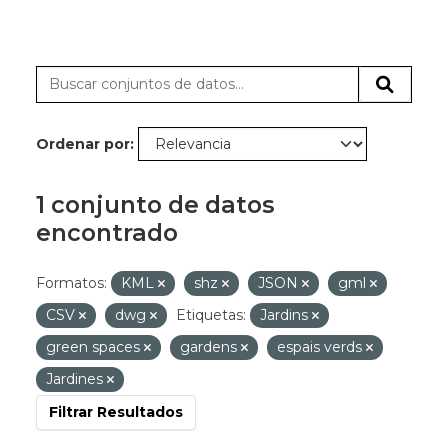
Ordenar por
1 conjunto de datos
encontrado
Formatos:
KML
shz
JSON
gml
CSV
dwg
Etiquetas:
Jardins
green spaces
gardens
espais verds
Jardines
Filtrar Resultados