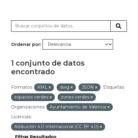
Ordenar por
1 conjunto de datos
encontrado
Formatos:
KML
dwg
JSON
Etiquetas:
espacios verdes
zones verdes
Organizaciones:
Ayuntamiento de Valencia
Licencias:
Atribución 4.0 Internacional (CC BY 4.0)
Filtrar Resultados