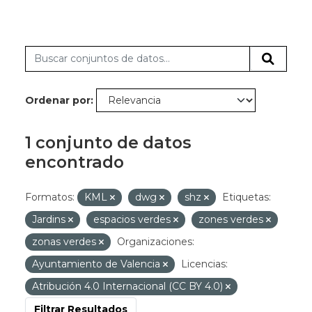
Ordenar por
1 conjunto de datos
encontrado
Formatos:
KML
dwg
shz
Etiquetas:
Jardins
espacios verdes
zones verdes
zonas verdes
Organizaciones:
Ayuntamiento de Valencia
Licencias:
Atribución 4.0 Internacional (CC BY 4.0)
Filtrar Resultados