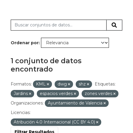
Ordenar por
1 conjunto de datos
encontrado
Formatos:
KML
dwg
shz
Etiquetas:
Jardins
espacios verdes
zones verdes
Organizaciones:
Ayuntamiento de Valencia
Licencias:
Atribución 4.0 Internacional (CC BY 4.0)
Filtrar Resultados