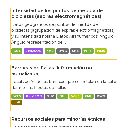
Intensidad de los puntos de medida de
bicicletas (espiras electromagnéticas)
Datos geográficos de puntos de medida de
bicicletas (agrupación de espiras electromagnéticas)
y su intensidad horaria Datos Alfanuméricos: Ángulo:
Ángulo representación del...
GML
GeoJSON
KML
DWG
SHZ
WFS
WMS
Barracas de Fallas (información no
actualizada)
Localización de las barracas que se instalan en la calle
durante las fiiestas de Fallas
WFS
GeoJSON
SHZ
GML
WMS
KML
DWG
CSV
Recursos sociales para minorías étnicas