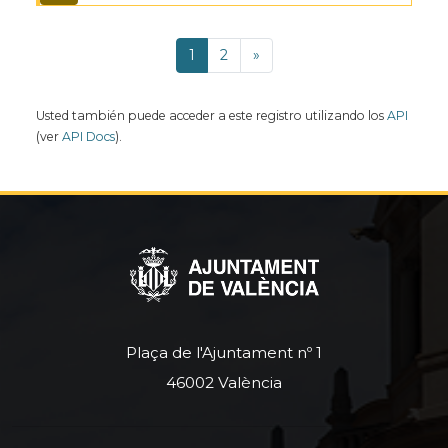
1
2
»
Usted también puede acceder a este registro utilizando los
API
(ver
API Docs
).
Plaça de l'Ajuntament nº 1
46002 València