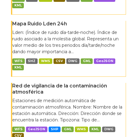
KML
Mapa Ruido Lden 24h
Lden: (Índice de ruido día-tarde-noche). Índice de
ruido asociado a la molestia global. Representa un
valor medio de los tres periodos día/tarde/noche
dando mayor importancia a...
WFS
SHZ
WMS
CSV
DWG
GML
GeoJSON
KML
Red de vigilancia de la contaminación
atmosférica
Estaciones de medición automática de
contaminación atmosférica. Nombre: Nombre de la
estación automática. Dirección: Dirección donde se
encuentra la estación. Tipozona: Tipo de...
WFS
GeoJSON
SHP
GML
WMS
KML
DWG
CSV