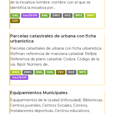
de la iniciativa nombre: nombre con el que se
identifica la iniciativa por...
GML
GeoJSON
KML
DWG
SHZ
WFS
WMS
CSV
Parcelas catastrales de urbana con ficha
urbanística
Parcelas catastrales de urbana con ficha urbanística.
Refman: referencia de manzana catastral. Refpla:
Referencia de plano catastral. Codvia: Código de la
via. Npol: Número de...
WMS
DWG
KML
GML
CSV
SHZ
WFS
GeoJSON
Equipamientos Municipales
Equipamientos de la ciudad (infociudad): Bibliotecas,
Centros juveniles, Centros Sociales, Correos,
Instalaciones deportivas, Centros educativos,