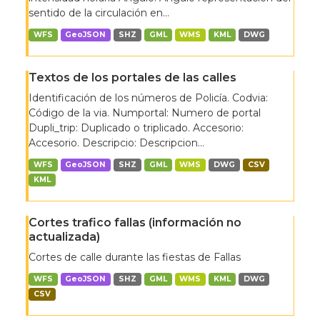
sentido de la circulación en...
WFS
GeoJSON
SHZ
GML
WMS
KML
DWG
Textos de los portales de las calles
Identificación de los números de Policía. Codvia:
Código de la via. Numportal: Numero de portal
Dupli_trip: Duplicado o triplicado. Accesorio:
Accesorio. Descripcio: Descripcion...
WFS
GeoJSON
SHZ
GML
WMS
DWG
CSV
KML
Cortes trafico fallas (información no
actualizada)
Cortes de calle durante las fiestas de Fallas
WFS
GeoJSON
SHZ
GML
WMS
KML
DWG
CSV