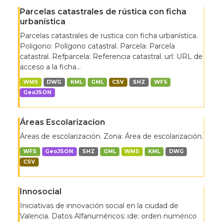
Parcelas catastrales de rústica con ficha
urbanística
Parcelas catastrales de rustica con ficha urbanística.
Poligono: Polígono catastral. Parcela: Parcela
catastral. Refparcela: Referencia catastral. url: URL de
acceso a la ficha...
WMS
DWG
KML
GML
CSV
SHZ
WFS
GeoJSON
Áreas Escolarizacion
Áreas de escolarización. Zona: Área de escolarización.
WFS
GeoJSON
SHZ
GML
WMS
KML
DWG
CSV
Innosocial
Iniciativas de innovación social en la ciudad de
Valencia. Datos Alfanuméricos: ide: orden numérico