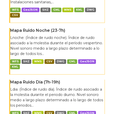
Instalaciones sanitarias,...
WFS
GeoJSON
SHZ
GML
WMS
KML
DWG
CSV
Mapa Ruido Noche (23-7h)
Lnoche: (Índice de ruido noche). Índice de ruido
asociado a la molestia durante el período vespertino.
Nivel sonoro medio a largo plazo determinado a lo
largo de todos los...
WFS
SHZ
WMS
CSV
DWG
GML
GeoJSON
KML
Mapa Ruido Día (7h-19h)
Ldia: (Índice de ruido día). Índice de ruido asociado a
la molestia durante el periodo diurno. Nivel sonoro
medio a largo plazo determinado a lo largo de todos
los periodos...
WFS
SHZ
WMS
CSV
DWG
GML
GeoJSON