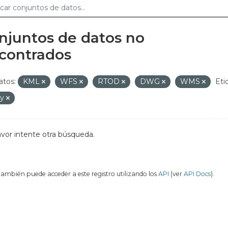
njuntos de datos no
contrados
tos:
KML
WFS
RTOD
DWG
WMS
Eti
by
avor intente otra búsqueda.
también puede acceder a este registro utilizando los
API
(ver
API Docs
).