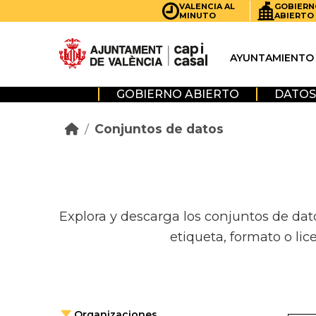
Skip to main content
VALENCIA AL
GOBIERN
MINUTO
ABIERTO
AYUNTAMIENTO
GOBIERNO ABIERTO
DATOS
Conjuntos de datos
Explora y descarga los conjuntos de dat
etiqueta, formato o lic
Organizaciones