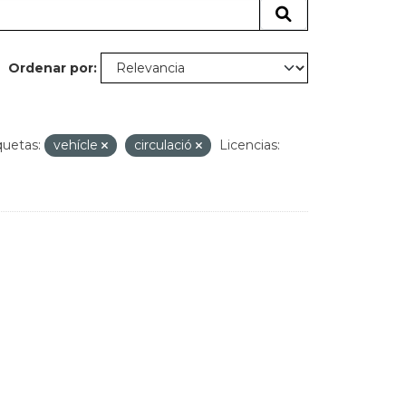
Ordenar por
quetas:
vehícle
circulació
Licencias: