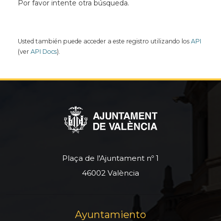
Por favor intente otra búsqueda.
Usted también puede acceder a este registro utilizando los
API
(ver
API Docs
).
Plaça de l'Ajuntament nº 1
46002 València
Ayuntamiento