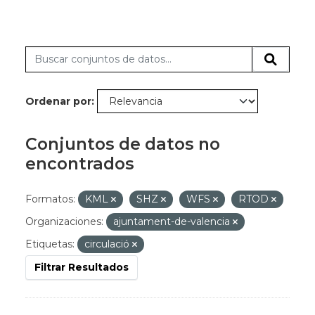
Ordenar por
Conjuntos de datos no
encontrados
Formatos:
KML
SHZ
WFS
RTOD
Organizaciones:
ajuntament-de-valencia
Etiquetas:
circulació
Filtrar Resultados