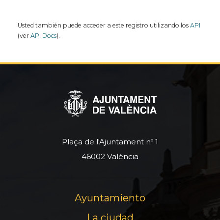
Usted también puede acceder a este registro utilizando los
API
(ver
API Docs
).
Plaça de l'Ajuntament nº 1
46002 València
Ayuntamiento
La ciudad