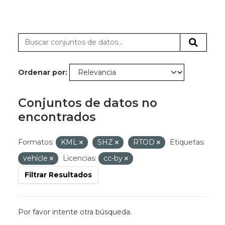
Ordenar por
Conjuntos de datos no
encontrados
Formatos:
KML
SHZ
RTOD
Etiquetas:
vehícle
Licencias:
cc-by
Filtrar Resultados
Por favor intente otra búsqueda.